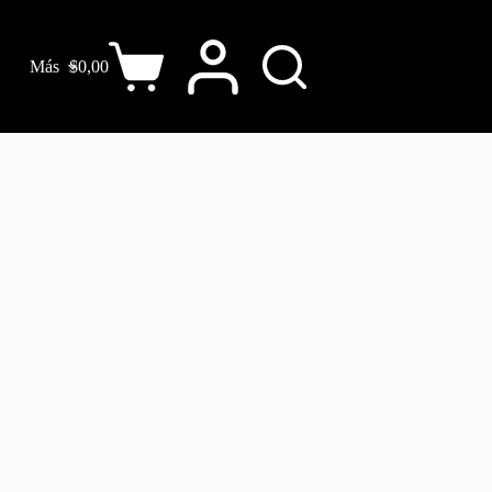
Más
$
0,00