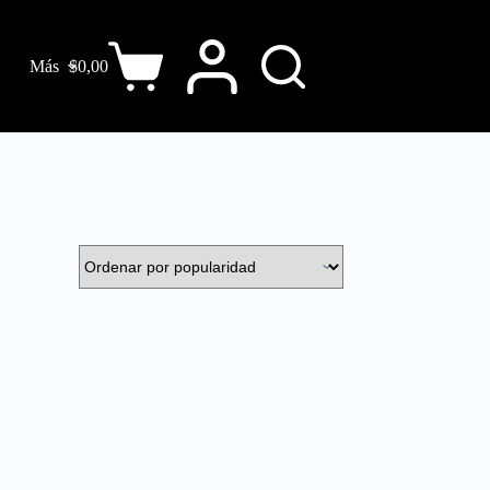
Más
$
0,00