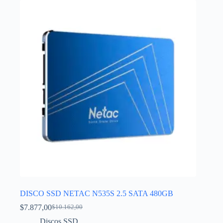
DISCO SSD NETAC N535S 2.5 SATA 480GB
$
7.877,00
$
10.162,00
Discos SSD