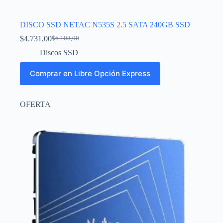
DISCO SSD NETAC N535S 2.5 SATA 240GB SSD
$
4.731,00
$
6.103,00
Discos SSD
Comprar en Libre Opción Express
OFERTA