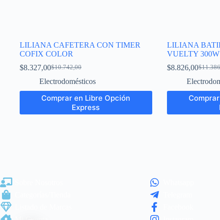
LILIANA CAFETERA CON TIMER
LILIANA BAT
COFIX COLOR
VUELTY 300
$
8.327,00
$
8.826,00
$
10.742,00
$
11.386
Electrodomésticos
Electrodom
Comprar en Libre Opción
Comprar 
Express
Sobre Nosotros
Whatsapp
Categorías/Tienda
Telegram
Listado de Marcas
Facebook
Mi Cuenta
Instagram