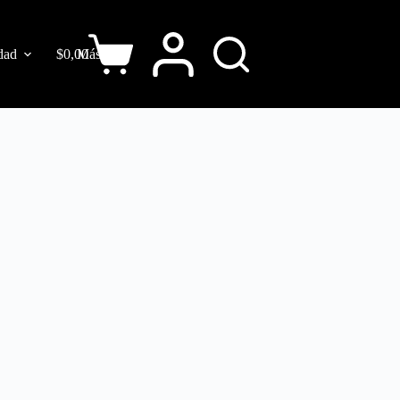
dad
$
0,00
Más