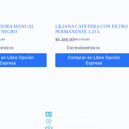
IDORA MANUAL
LILIANA CAFETERA CON FILTRO
W NEGRO
PERMANENTE 1.25 L
$
6.488,00
,00
$
8.370,00
ésticos
Electrodomésticos
en Libre Opción
Comprar en Libre Opción
Express
Express
Política de Privacidad
Botón de Arrepentimiento
Términos y Condiciones