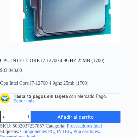
CPU INTEL CORE I7-12700 4.9GHZ 25MB (1700)
$
83.048,00
Cpu Intel Core I7-12700 4.9ghz 25mb (1700)
Hasta 12 pagos sin tarjeta
con Mercado Pago.
Saber más
Añadir al carrito
SKU:
5032037237857
Categoría:
Procesadores Intel
Etiquetas:
Componentes PC
,
INTEL
,
Procesadores
,
Procesadores Intel