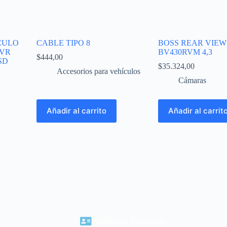
CULO
CABLE TIPO 8
BOSS REAR VIEW
VR
BV430RVM 4,3
$
444,00
SD
$
35.324,00
Accesorios para vehículos
Cámaras
Añadir al carrito
Añadir al carrit
Política de Privacidad