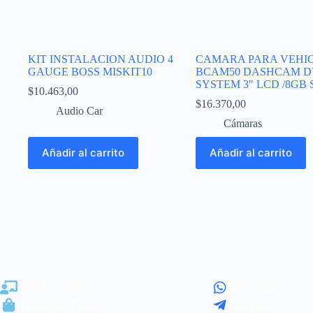
KIT INSTALACION AUDIO 4
CAMARA PARA VEHI
GAUGE BOSS MISKIT10
BCAM50 DASHCAM D
SYSTEM 3″ LCD /8GB 
$
10.463,00
$
16.370,00
Audio Car
Cámaras
Añadir al carrito
Añadir al carrito
Sobre Nosotros
Whatsapp
Categorías/Tienda
Telegram