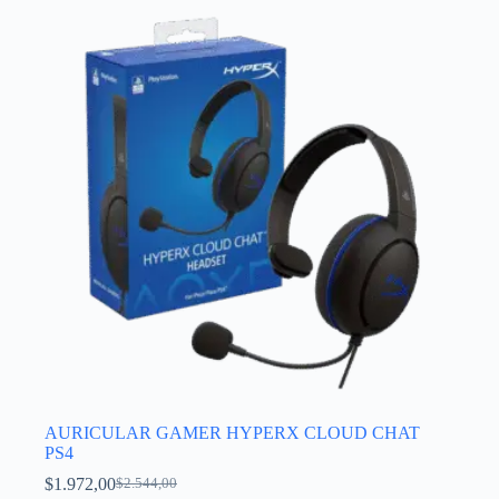
AURICULAR GAMER HYPERX CLOUD CHAT
PS4
$
1.972,00
$
2.544,00